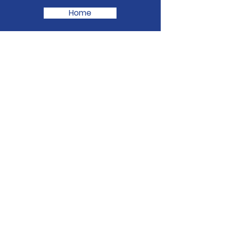
Home
RCC Denver
Email
:
info@renovacioncarismaticadenver.com
Phone
: