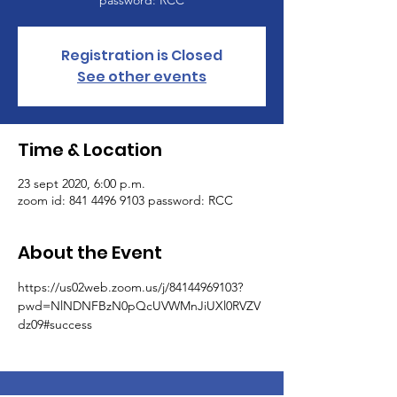
password: RCC
Registration is Closed
See other events
Time & Location
23 sept 2020, 6:00 p.m.
zoom id: 841 4496 9103 password: RCC
About the Event
https://us02web.zoom.us/j/84144969103?
pwd=NlNDNFBzN0pQcUVWMnJiUXl0RVZV
dz09#success