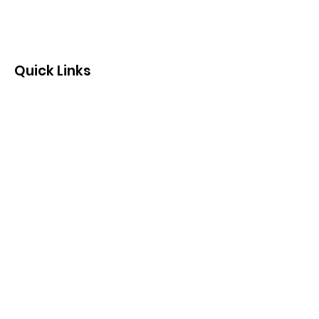
Quick Links
Quienes somos
Fotos y Videos
Eventos
Contacto
"Mas cuando se manifestó la
bondad de Dios nuestro Salvador
y su amor a los hombres, Él nos
salvó, no por obras de justicia que