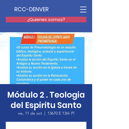
RCC-DENVER
¿Quienes somos?
Módulo 2 . Teologia
del Espiritu Santo
vie, 11 de oct
  |  
13670 E 13th Pl