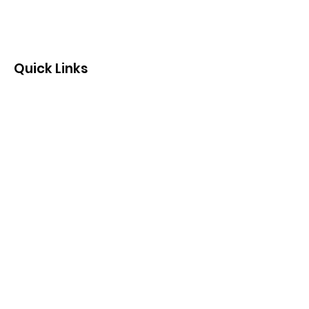
Quick Links
Quienes somos
Fotos y Videos
Eventos
Contacto
"Mas cuando se manifestó la
bondad de Dios nuestro Salvador
y su amor a los hombres, Él nos
salvó, no por obras de justicia que