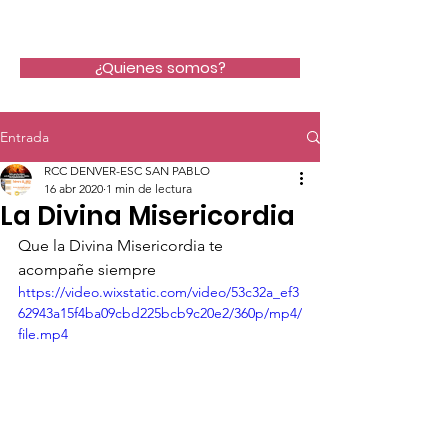
RCC-DENVER
¿Quienes somos?
Entrada
RCC DENVER-ESC SAN PABLO
16 abr 2020
1 min de lectura
La Divina Misericordia
Que la Divina Misericordia te 
acompañe siempre
https://video.wixstatic.com/video/53c32a_ef3
62943a15f4ba09cbd225bcb9c20e2/360p/mp4/
file.mp4