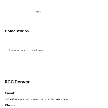
Comentarios
Escribir un comentario...
Invitación a una
Taller para la
noche de Alabanza y
Escuelas de
Oración
Evangelizació
RCC Denver
Email
:
info@renovacioncarismaticadenver.com
Phone
: